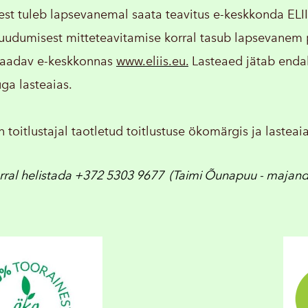
t tuleb lapsevanemal saata teavitus e-keskkonda ELIIS
uudumisest mitteteavitamise korral tasub lapsevanem
saadav e-keskkonnas
www.eliis.eu
.
Lasteaed jätab enda
uga lasteaias.
n toitlustajal taotletud toitlustuse ökomärgis ja last
rral helistada +372 5303 9677 (Taimi Õunapuu - majand