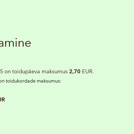
tamine
025 on toidupäeva maksumus
2,70
EUR.
 on toidukordade maksumus:
UR