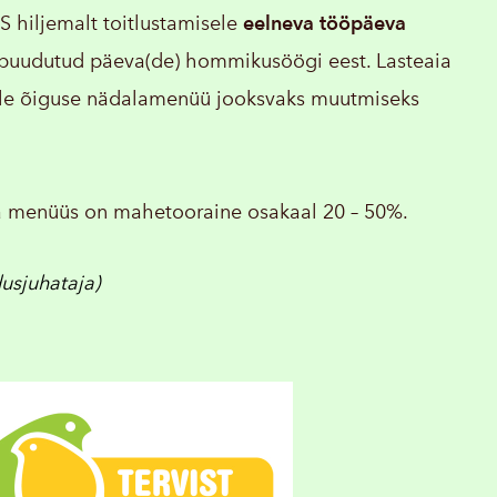
 hiljemalt toitlustamisele
eelneva tööpäeva
 puudutud päeva(de) hommikusöögi eest. Lasteaia
le õiguse nädalamenüü jooksvaks muutmiseks
eaia menüüs on mahetooraine osakaal 20 – 50%.
usjuhataja)