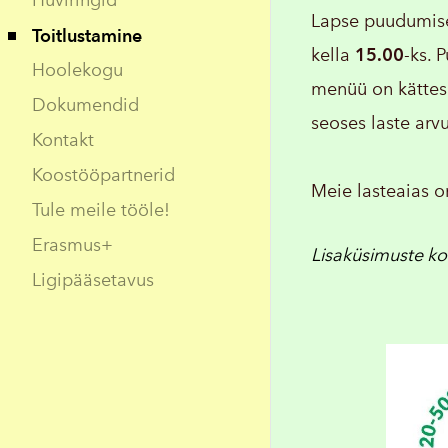
Huviringid
Lapse puudumises
Toitlustamine
kella
15.00
-ks.
P
Hoolekogu
menüü on kätte
Dokumendid
seoses laste arv
Kontakt
Koostööpartnerid
Meie lasteaias o
Tule meile tööle!
Erasmus+
Lisaküsimuste ko
Ligipääsetavus